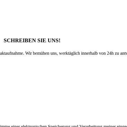
SCHREIBEN SIE UNS!
taktaufnahme. Wir bemühen uns, werktäglich innerhalb von 24h zu ant
imme einer elektronischen Speicherung und Verarbeitung meiner eing