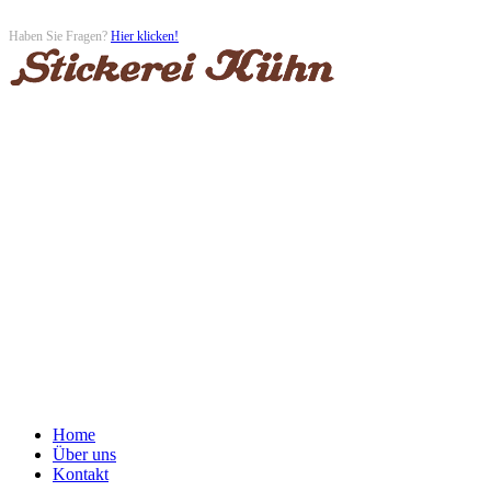
Haben Sie Fragen?
Hier klicken!
Mo-Fr 10-13:00 / 14-17:00
Sa 10-12:30
Tel. +49 (0) 3731 23090
Fax +49 (0) 3731 23386
09599 Freiberg
Korngasse 12
Home
Über uns
Kontakt