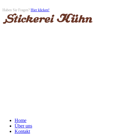
Haben Sie Fragen?
Hier klicken!
Mo-Fr 10-13:00 / 14-17:00
Sa 10-12:30
Tel. +49 (0) 3731 23090
Fax +49 (0) 3731 23386
09599 Freiberg
Korngasse 12
Home
Über uns
Kontakt